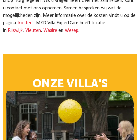
knop ‘zorg regelen’. Als u vragen heeft over het aanmelden, kunt
u contact met ons opnemen. Samen bespreken wij wat de
mogelijkheden zijn. Meer informatie over de kosten vindt u op de
pagina
‘kosten’
. MKD Villa ExpertCare heeft locaties
in
Rijswijk
,
Vleuten
,
Waalre
en
Wezep
.
ONZE VILLA'S