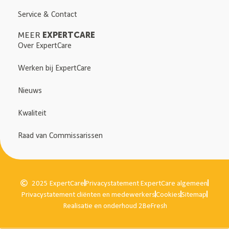
Service & Contact
EXPERTCARE
MEER
Over ExpertCare
Werken bij ExpertCare
Nieuws
Kwaliteit
Raad van Commissarissen
2025 ExpertCare
Privacystatement ExpertCare algemeen
Privacystatement cliënten en medewerkers
Cookies
Sitemap
Realisatie en onderhoud 2BeFresh