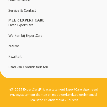
Service & Contact
EXPERTCARE
MEER
Over ExpertCare
Werken bij ExpertCare
Nieuws
Kwaliteit
Raad van Commissarissen
2025 ExpertCare
Privacystatement ExpertCare algemeen
Privacystatement cliënten en medewerkers
Cookies
Sitemap
Realisatie en onderhoud 2BeFresh